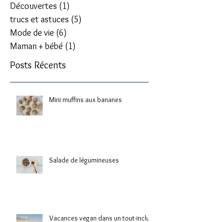
Journal Audrey
(1)
1 post
Découvertes
(1)
1 post
trucs et astuces
(5)
5 posts
Mode de vie
(6)
6 posts
Maman + bébé
(1)
1 post
Posts Récents
Mini muffins aux bananes
Salade de légumineuses